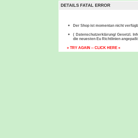
DETAILS FATAL ERROR
Der Shop ist momentan nicht verfügb
( Datenschutzerklärung/ Gesetzl. I
die neuesten Eu Richtlinien angepaßt 
» TRY AGAIN -- CLICK HERE «